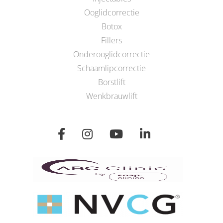
Ooglidcorrectie
Botox
Fillers
Onderooglidcorrectie
Schaamlipcorrectie
Borstlift
Wenkbrauwlift