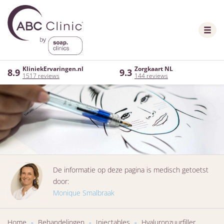
KliniekErvaringen.nl
Zorgkaart NL
8.9
9.3
1517 reviews
144 reviews
De informatie op deze pagina is medisch getoetst
door:
Monique Smalbraak
Home
-
Behandelingen
-
Injectables
-
Hyaluronzuurfiller