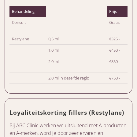
Behandeling
Prijs
Consult
Gratis
Restylane
0,5 ml
€325,-
1,0 ml
€450,-
2,0 ml
€850,-
2,0 ml in dezelfde regio
€750,-
Loyaliteitskorting fillers (Restylane)
Bij ABC Clinic werken we uitsluitend met A-producten
en A-merken, word je door zeer ervaren en