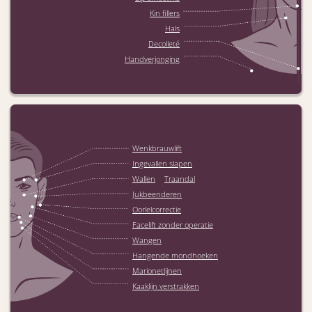
Kin fillers
Hals
Decolleté
Handverjonging
Wenkbrauwlift
Ingevallen slapen
/
Wallen
Traandal
Jukbeenderen
Oorlelcorrectie
Facelift zonder operatie
Wangen
Hangende mondhoeken
Marionetlijnen
Kaaklijn verstrakken