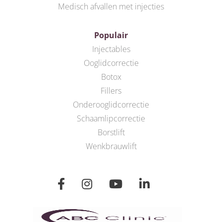
Medisch afvallen met injecties
Populair
Injectables
Ooglidcorrectie
Botox
Fillers
Onderooglidcorrectie
Schaamlipcorrectie
Borstlift
Wenkbrauwlift