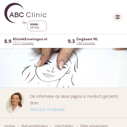
KliniekErvaringen.nl
Zorgkaart NL
8.9
9.3
1517 reviews
144 reviews
De informatie op deze pagina is medisch getoetst
door:
Monique Smalbraak
Home
-
Behandelingen
-
Injectables
-
Filler ervaringen