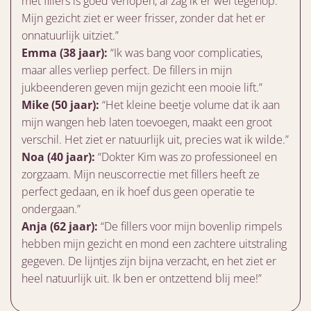
met fillers is goed verlopen, al zag ik er wel tegenop.
Mijn gezicht ziet er weer frisser, zonder dat het er
onnatuurlijk uitziet.”
Emma (38 jaar):
“Ik was bang voor complicaties,
maar alles verliep perfect. De fillers in mijn
jukbeenderen geven mijn gezicht een mooie lift.”
Mike (50 jaar):
“Het kleine beetje volume dat ik aan
mijn wangen heb laten toevoegen, maakt een groot
verschil. Het ziet er natuurlijk uit, precies wat ik wilde.”
Noa (40 jaar):
“Dokter Kim was zo professioneel en
zorgzaam. Mijn neuscorrectie met fillers heeft ze
perfect gedaan, en ik hoef dus geen operatie te
ondergaan.”
Anja (62 jaar):
“De fillers voor mijn bovenlip rimpels
hebben mijn gezicht en mond een zachtere uitstraling
gegeven. De lijntjes zijn bijna verzacht, en het ziet er
heel natuurlijk uit. Ik ben er ontzettend blij mee!”