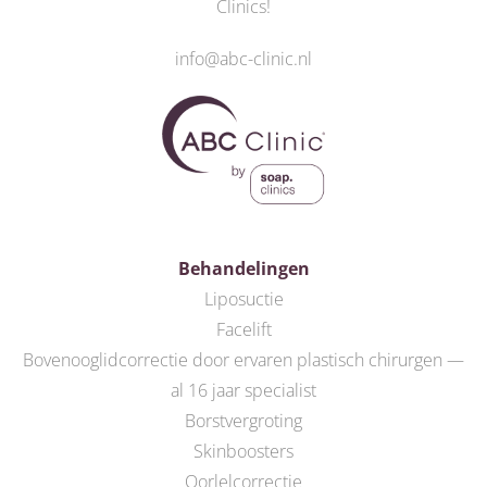
Clinics
!
info@abc-clinic.nl
Behandelingen
Liposuctie
Facelift
Bovenooglidcorrectie door ervaren plastisch chirurgen —
al 16 jaar specialist
Borstvergroting
Skinboosters
Oorlelcorrectie