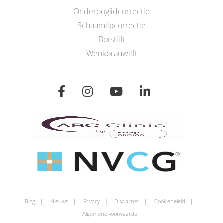
Onderooglidcorrectie
Schaamlipcorrectie
Borstlift
Wenkbrauwlift
Blog
Nieuws
Privacy
Disclaimer
Cookiebeleid
Algemene voorwaarden