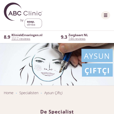
KliniekErvaringen.nl
Zorgkaart NL
8.9
9.3
1517 reviews
144 reviews
AYSUN
ÇIFTÇI
Home
-
Specialisten
-
Aysun Çiftçi
De Specialist