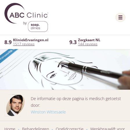
KliniekErvaringen.nl
Zorgkaart NL
8.9
9.3
1517 reviews
144 reviews
De informatie op deze pagina is medisch getoetst
door:
Winston Wittesaele
Home
-
Behandelingen
-
Ooglidcorrectie
-
Wenkbrauwlift voor