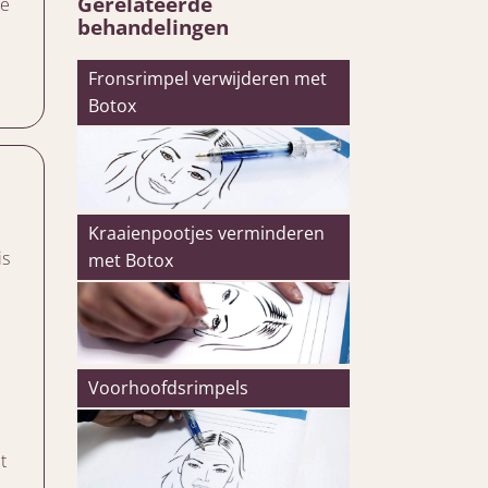
Gerelateerde
de
behandelingen
Fronsrimpel verwijderen met
Botox
Kraaienpootjes verminderen
is
met Botox
j
Voorhoofdsrimpels
t