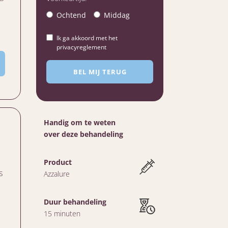
Ochtend
Middag
Ik ga akkoord met het
privacyreglement
Handig om te weten
over deze behandeling
Product
s
Azzalure
Duur behandeling
15 minuten