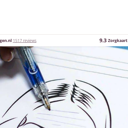
9.3
gen.nl
1517 reviews
Zorgkaart