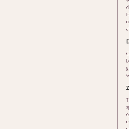
v
d
H
o
a
O
b
g
v
T
s
o
e
g