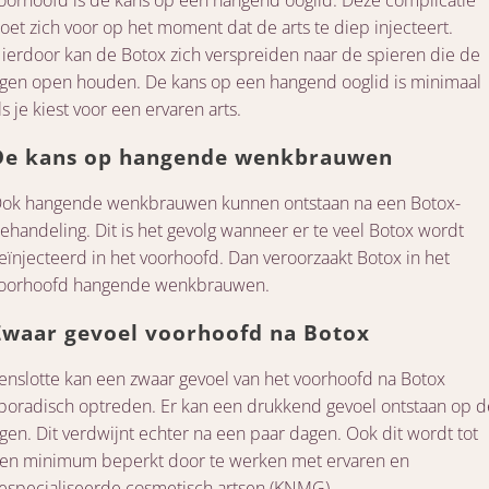
oorhoofd is de kans op een hangend ooglid. Deze complicatie
oet zich voor op het moment dat de arts te diep injecteert.
ierdoor kan de Botox zich verspreiden naar de spieren die de
gen open houden. De kans op een hangend ooglid is minimaal
ls je kiest voor een ervaren arts.
De kans op hangende wenkbrauwen
ok hangende wenkbrauwen kunnen ontstaan na een Botox-
ehandeling. Dit is het gevolg wanneer er te veel Botox wordt
eïnjecteerd in het voorhoofd. Dan veroorzaakt Botox in het
oorhoofd hangende wenkbrauwen.
Zwaar gevoel voorhoofd na Botox
enslotte kan een zwaar gevoel van het voorhoofd na Botox
poradisch optreden. Er kan een drukkend gevoel ontstaan op d
gen. Dit verdwijnt echter na een paar dagen. Ook dit wordt tot
en minimum beperkt door te werken met ervaren en
especialiseerde cosmetisch artsen (KNMG).