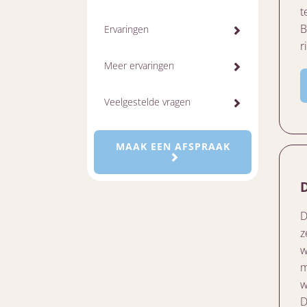
t
B
Ervaringen
r
Meer ervaringen
Veelgestelde vragen
MAAK EEN AFSPRAAK
D
z
w
m
w
D