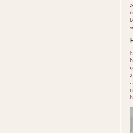
z
n
b
v
N
h
o
a
a
n
h