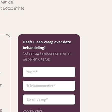
n van de
 Botox in het
Heeft u een vraag over deze
behandeling?
Noteer uw telefoonnummer en
wij bellen u terug:
e
in
g
Voorkeurtijd: