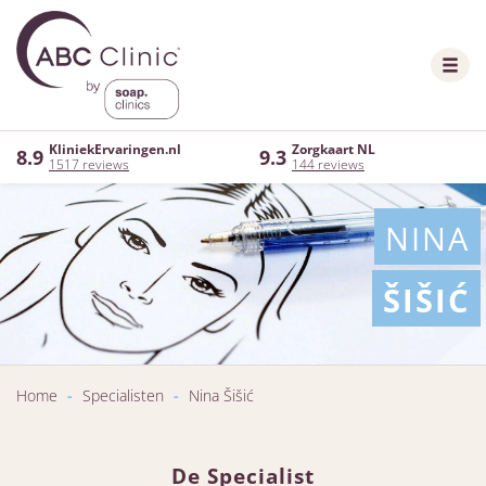
KliniekErvaringen.nl
Zorgkaart NL
8.9
9.3
1517 reviews
144 reviews
NINA
ŠIŠIĆ
Home
-
Specialisten
-
Nina Šišić
De Specialist