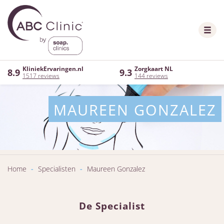
KliniekErvaringen.nl
Zorgkaart NL
8.9
9.3
1517 reviews
144 reviews
MAUREEN GONZALEZ
Home
-
Specialisten
-
Maureen Gonzalez
De Specialist