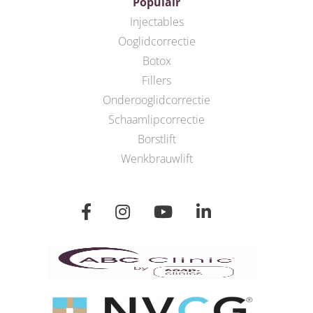
Populair
Injectables
Ooglidcorrectie
Botox
Fillers
Onderooglidcorrectie
Schaamlipcorrectie
Borstlift
Wenkbrauwlift