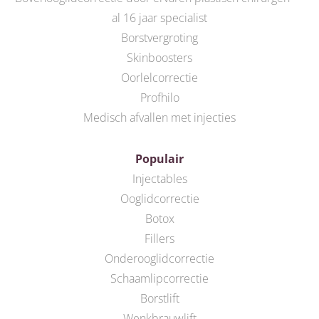
al 16 jaar specialist
Borstvergroting
Skinboosters
Oorlelcorrectie
Profhilo
Medisch afvallen met injecties
Populair
Injectables
Ooglidcorrectie
Botox
Fillers
Onderooglidcorrectie
Schaamlipcorrectie
Borstlift
Wenkbrauwlift