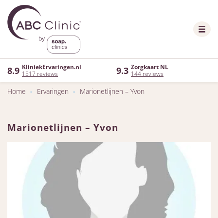
KliniekErvaringen.nl
Zorgkaart NL
8.9
9.3
1517 reviews
144 reviews
Home
-
Ervaringen
-
Marionetlijnen – Yvon
Marionetlijnen – Yvon