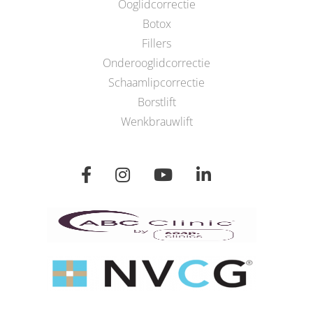
Ooglidcorrectie
Botox
Fillers
Onderooglidcorrectie
Schaamlipcorrectie
Borstlift
Wenkbrauwlift