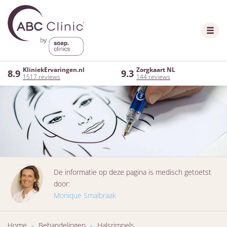
KliniekErvaringen.nl
Zorgkaart NL
8.9
9.3
1517 reviews
144 reviews
De informatie op deze pagina is medisch getoetst
door:
Monique Smalbraak
Home
-
Behandelingen
-
Halsrimpels