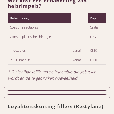
Wat kost een behandeling van
halsrimpels?
Behandeling
Prijs
Consult injectables
Gratis
Consult plastische chirurgie
€50,-
Injectables
vanaf
€350,-
PDO Draadlift
vanaf
€600,-
* Dit is afhankelijk van de injectable die gebruikt
wordt en de te gebruiken hoeveelheid.
Loyaliteitskorting fillers (Restylane)