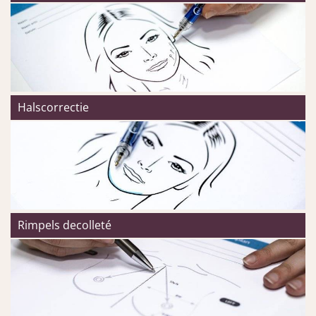
Halscorrectie
Rimpels decolleté