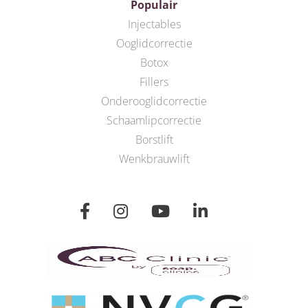
Populair
Injectables
Ooglidcorrectie
Botox
Fillers
Onderooglidcorrectie
Schaamlipcorrectie
Borstlift
Wenkbrauwlift