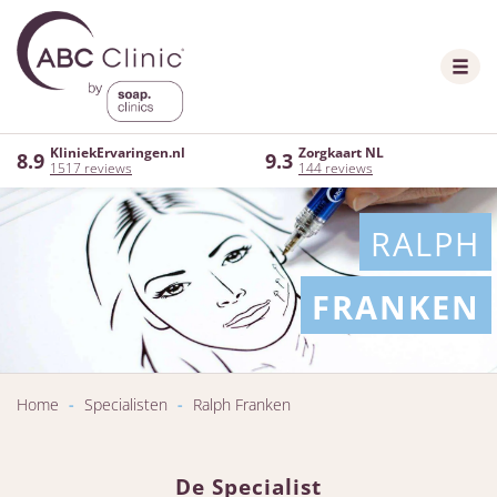
KliniekErvaringen.nl
Zorgkaart NL
8.9
9.3
1517 reviews
144 reviews
RALPH
FRANKEN
Home
-
Specialisten
-
Ralph Franken
De Specialist