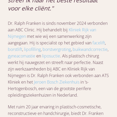
streef ik naar het beste resultaat
voor elke cliënt."
Dr. Ralph Franken is sinds november 2024 verbonden
aan ABC Clinic. Hij behandelt bij
Kliniek Rijk van
Nijmegen
met wie wij een samenwerking zijn
aangegaan. Hij is specialist op het gebied van
facelift
,
borstlift
,
lipofilling
,
borstvergroting
,
buikwandcorrectie
,
gyneacomastie
en
liposuctie
. Als plastisch chirurg
werkt hij nauwgezet en streeft naar perfectie. Naast
zijn werkzaamheden bij ABC en Kliniek Rijk van
Nijmegen is Dr. Ralph Franken ook verbonden aan ATS
Kliniek en het
Jeroen Bosch Ziekenhuis
in ‘s-
Hertogenbosch, een van de grootste perifere
opleidingsziekenhuizen in Nederland.
Met ruim 20 jaar ervaring in plastisch-cosmetische,
reconstructieve en handchirurgie, biedt Dr. Franken