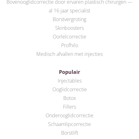
Bovenooglidcorrectie door ervaren plastisch chirurgen —
al 16 jaar specialist
Borstvergroting
Skinboosters
Oorlelcorrectie
Profhilo
Medisch afvallen met injecties
Populair
Injectables
Ooglidcorrectie
Botox
Fillers
Onderooglidcorrectie
Schaamlipcorrectie
Borstlift