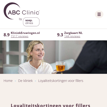
KliniekErvaringen.nl
Zorgkaart NL
8.9
9.3
1517 reviews
144 reviews
Home
-
De kliniek
-
Loyaliteitskortingen voor fillers
Loyaliteitskortingen voor fillers