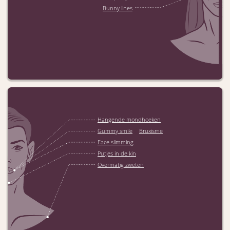
Bunny lines
Hangende mondhoeken
/
Gummy smile
Bruxisme
Face slimming
Putjes in de kin
Overmatig zweten