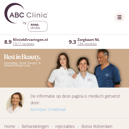
KliniekErvaringen.nl
Zorgkaart NL
8.9
9.3
1517 reviews
144 reviews
De informatie op deze pagina is medisch getoetst
door:
Monique Smalbraak
Home
-
Behandelingen
-
Injectables
-
Botox Rotterdam