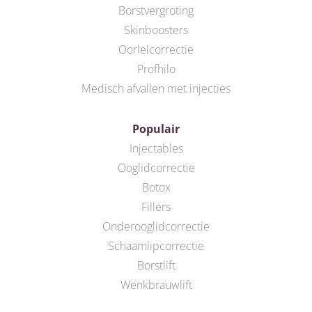
Borstvergroting
Skinboosters
Oorlelcorrectie
Profhilo
Medisch afvallen met injecties
Populair
Injectables
Ooglidcorrectie
Botox
Fillers
Onderooglidcorrectie
Schaamlipcorrectie
Borstlift
Wenkbrauwlift