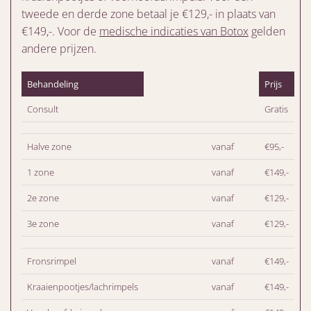
tweede en derde zone betaal je €129,- in plaats van
€149,-. Voor de
medische indicaties van Botox
gelden
andere prijzen.
Behandeling
Prijs
Consult
Gratis
Halve zone
vanaf
€95,-
1 zone
vanaf
€149,-
2e zone
vanaf
€129,-
3e zone
vanaf
€129,-
Fronsrimpel
vanaf
€149,-
Kraaienpootjes/lachrimpels
vanaf
€149,-