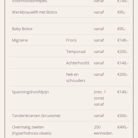
Voorhoofdsrimpels
vanaf
€149,-
Wenkbrauwlift met Botox
vanaf
€95,-
Baby Botox
vanaf
€95,-
Migraine
Frons
vanaf
€149,-
Temporaal
vanaf
€200,-
Achterhoofd
vanaf
€149,-
Nek en
vanaf
€200,-
schouders
Spanningshoofdpijn
(min. 1
€149,-
zone)
vanaf
Tandenknarsen (bruxisme)
vanaf
€300,-
Overmatig zweten
250
€495,-
(hyperhidrosis oksels)
eenheden