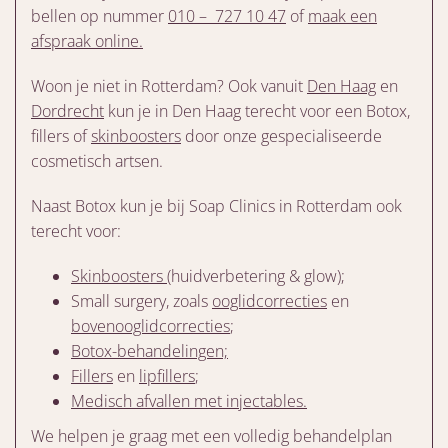
bellen op nummer
010 – 727 10 47
of
maak een
afspraak online.
Woon je niet in Rotterdam? Ook vanuit
Den Haag
en
Dordrecht
kun je in Den Haag terecht voor een Botox,
fillers of
skinboosters
door onze gespecialiseerde
cosmetisch artsen.
Naast Botox kun je bij Soap Clinics in Rotterdam ook
terecht voor:
Skinboosters
(huidverbetering & glow);
Small surgery, zoals
ooglidcorrecties
en
bovenooglidcorrecties
;
Botox-behandelingen;
Fillers
en
lipfillers
;
Medisch afvallen met injectables.
We helpen je graag met een volledig behandelplan