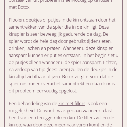
met
Botox
.
Plooien, deukjes of putjes in de kin ontstaan door het
samentrekken van de spier die in de kin ligt. Deze
kinspier is zeer beweeglijk gedurende de dag. De
spier wordt de hele dag door gebruikt tijdens eten,
drinken, lachen en praten. Wanneer u deze kinspier
aanspant kunnen er putjes ontstaan. In het begin ziet u
de putjes alleen wanneer u de spier aanspant. Echter,
na verloop van tijd (lees: jaren) zullen de deukjes in de
kin altijd zichtbaar blijven. Botox zorgt ervoor dat de
spier niet meer overactief samentrekt en daardoor is
dit probleem eenvoudig opgelost.
Een behandeling van de
kin met fillers
is ook een
mogelijkheid. Dit wordt vaak gedaan wanneer u last
heeft van een teruggetrokken kin. De fillers vullen de
kin op, waardoor deze meer naar voren komt en de