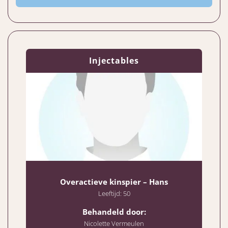
Injectables
Overactieve kinspier – Hans
Leeftijd: 50
Behandeld door:
Nicolette Vermeulen