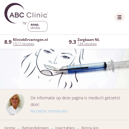
KliniekErvaringen.nl
Zorgkaart NL
8.9
9.3
1517 reviews
144 reviews
De informatie op deze pagina is medisch getoetst
door:
Nicolette Vermeulen
Home
-
Behandelingen
-
Injectables
-
Botox kin