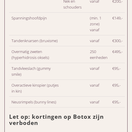
Nek en
vanaf
€200,-
schouders
Spanningshoofdpijn
(min. 1
€149,-
zone)
vanaf
Tandenknarsen (bruxisme)
vanaf
€300,-
Overmatig zweten
250
€495,-
(hyperhidrosis oksels)
eenheden
Tandvleeslach (gummy
vanaf
€95,-
smile)
Overactieve kinspier (putjes
vanaf
€95,-
in kin)
Neusrimpels (bunny lines)
vanaf
€95,-
Let op: kortingen op Botox zijn
verboden