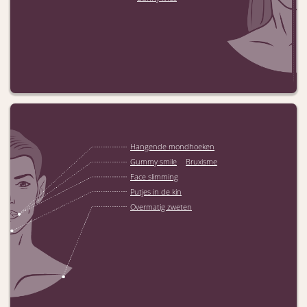
Hangende mondhoeken
/
Gummy smile
Bruxisme
Face slimming
Putjes in de kin
Overmatig zweten