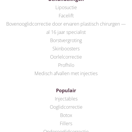
Liposuctie
Facelift
Bovenooglidcorrectie door ervaren plastisch chirurgen —
al 16 jaar specialist
Borstvergroting
Skinboosters
Oorlelcorrectie
Profhilo
Medisch afvallen met injecties
Populair
Injectables
Ooglidcorrectie
Botox
Fillers
Onderooglidcorrectie