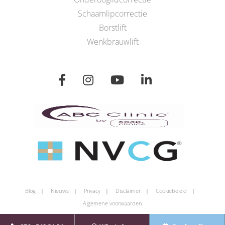
Schaamlipcorrectie
Borstlift
Wenkbrauwlift
Blog
Nieuws
Privacy
Disclaimer
Cookiebeleid
Algemene voorwaarden