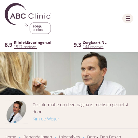
KliniekErvaringen.nl
Zorgkaart NL
8.9
9.3
1517 reviews
144 reviews
De informatie op deze pagina is medisch getoetst
door:
Kim de Weijer
Home
-
Behandelingen
-
Injectables
-
Botox Den Bosch