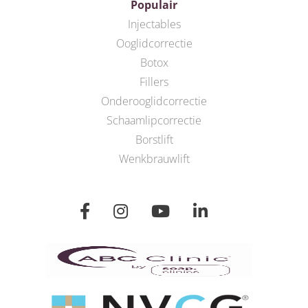
Populair
Injectables
Ooglidcorrectie
Botox
Fillers
Onderooglidcorrectie
Schaamlipcorrectie
Borstlift
Wenkbrauwlift