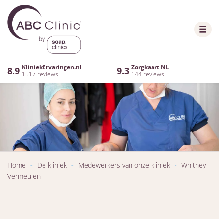
KliniekErvaringen.nl
Zorgkaart NL
8.9
9.3
1517 reviews
144 reviews
Home
-
De kliniek
-
Medewerkers van onze kliniek
-
Whitney
Vermeulen