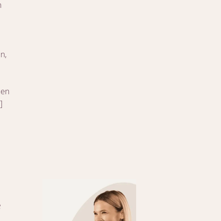
n
n,
 en
]
e