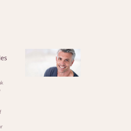
les
ak
e
f
or