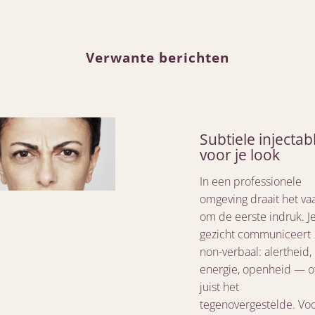
Verwante berichten
Subtiele injectab
voor je look
In een professionele
omgeving draait het va
om de eerste indruk. J
gezicht communiceert
non-verbaal: alertheid,
energie, openheid — o
juist het
tegenovergestelde. Vo