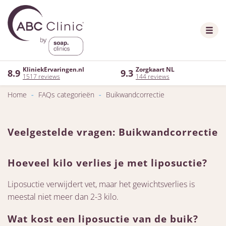
KliniekErvaringen.nl
Zorgkaart NL
8.9
9.3
1517 reviews
144 reviews
Home
-
FAQs categorieën
-
Buikwandcorrectie
Veelgestelde vragen: Buikwandcorrectie
Hoeveel kilo verlies je met liposuctie?
Liposuctie verwijdert vet, maar het gewichtsverlies is
meestal niet meer dan 2-3 kilo.
Wat kost een liposuctie van de buik?