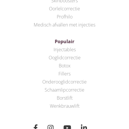
Skinboosters
Oorlelcorrectie
Profhilo
Medisch afvallen met injecties
Populair
Injectables
Ooglidcorrectie
Botox
Fillers
Onderooglidcorrectie
Schaamlipcorrectie
Borstlift
Wenkbrauwlift