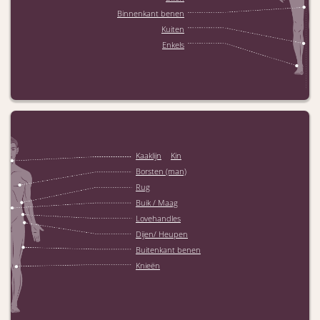
Binnenkant benen
Kuiten
Enkels
/
Kaaklijn
Kin
Borsten (man)
Rug
Buik / Maag
Lovehandles
Dijen/ Heupen
Buitenkant benen
Knieën