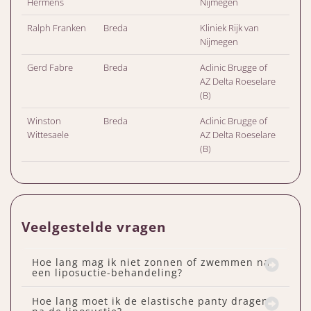
Hermens
Nijmegen
Ralph Franken
Breda
Kliniek Rijk van
Nijmegen
Gerd Fabre
Breda
Aclinic Brugge of
AZ Delta Roeselare
(B)
Winston
Breda
Aclinic Brugge of
Wittesaele
AZ Delta Roeselare
(B)
Veelgestelde vragen
Hoe lang mag ik niet zonnen of zwemmen na
een liposuctie-behandeling?
Hoe lang moet ik de elastische panty dragen