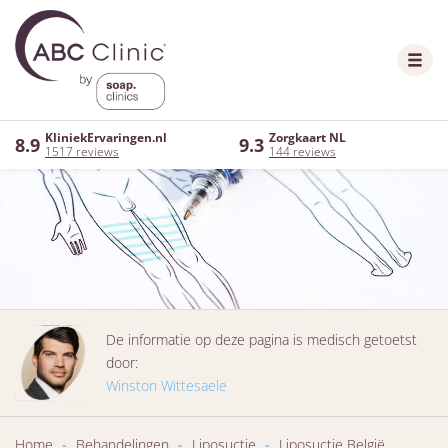
KliniekErvaringen.nl
Zorgkaart NL
8.9
9.3
1517 reviews
144 reviews
De informatie op deze pagina is medisch getoetst
door:
Winston Wittesaele
Home
-
Behandelingen
-
Liposuctie
-
Liposuctie België