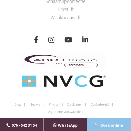
Schaamlipcorrectie
Borstlift
Wenkbrauwlift
Blog
Nieuws
Privacy
Disclaimer
Cookiebeleid
Algemene voorwaarden
076 - 542 31 54
WhatsApp
Boek online