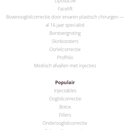
Liposuctie
Facelift
Bovenooglidcorrectie door ervaren plastisch chirurgen —
al 16 jaar specialist
Borstvergroting
Skinboosters
Oorlelcorrectie
Profhilo
Medisch afvallen met injecties
Populair
Injectables
Ooglidcorrectie
Botox
Fillers
Onderooglidcorrectie