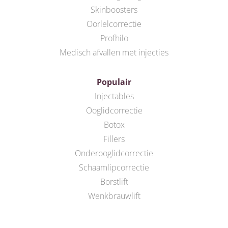
Skinboosters
Oorlelcorrectie
Profhilo
Medisch afvallen met injecties
Populair
Injectables
Ooglidcorrectie
Botox
Fillers
Onderooglidcorrectie
Schaamlipcorrectie
Borstlift
Wenkbrauwlift