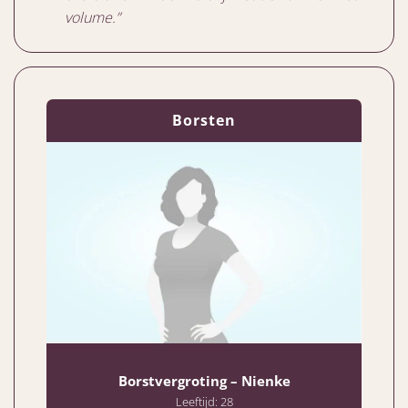
volume.”
Borsten
Borstvergroting – Nienke
Leeftijd: 28