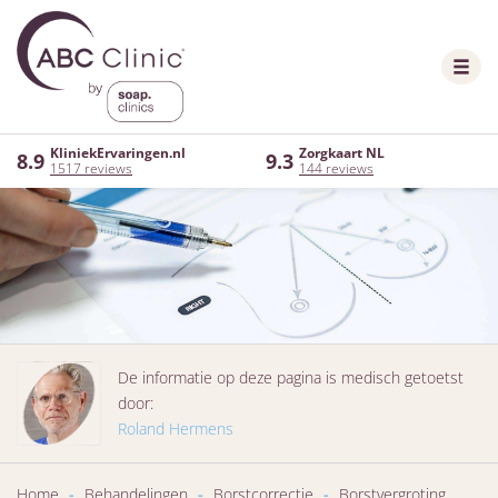
KliniekErvaringen.nl
Zorgkaart NL
8.9
9.3
1517 reviews
144 reviews
De informatie op deze pagina is medisch getoetst
door:
Roland Hermens
Home
-
Behandelingen
-
Borstcorrectie
-
Borstvergroting