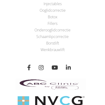
Injectables
Ooglidcorrectie
Botox
Fillers
Onderooglidcorrectie
Schaamlipcorrectie
Borstlift
Wenkbrauwlift