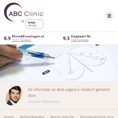
KliniekErvaringen.nl
Zorgkaart NL
8.9
9.3
1517 reviews
144 reviews
De informatie op deze pagina is medisch getoetst
door:
Winston Wittesaele
Home
-
Behandelingen
-
Borstcorrectie
-
Borstvergroting voor