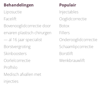
Behandelingen
Populair
Liposuctie
Injectables
Facelift
Ooglidcorrectie
Bovenooglidcorrectie door
Botox
ervaren plastisch chirurgen
Fillers
— al 16 jaar specialist
Onderooglidcorrectie
Borstvergroting
Schaamlipcorrectie
Skinboosters
Borstlift
Oorlelcorrectie
Wenkbrauwlift
Profhilo
Medisch afvallen met
injecties