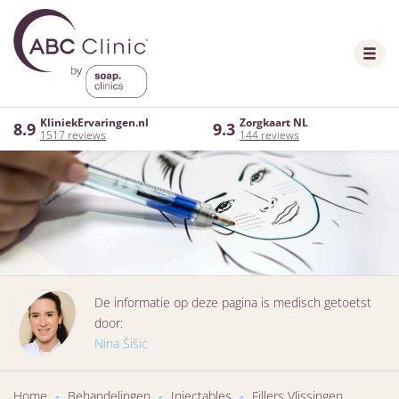
KliniekErvaringen.nl
Zorgkaart NL
8.9
9.3
1517 reviews
144 reviews
De informatie op deze pagina is medisch getoetst
door:
Nina Šišić
Home
-
Behandelingen
-
Injectables
-
Fillers Vlissingen