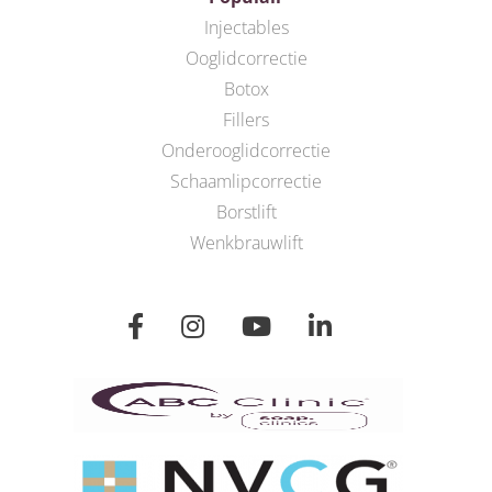
Injectables
Ooglidcorrectie
Botox
Fillers
Onderooglidcorrectie
Schaamlipcorrectie
Borstlift
Wenkbrauwlift