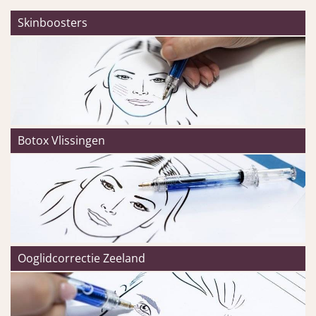
Skinboosters
Botox Vlissingen
Ooglidcorrectie Zeeland