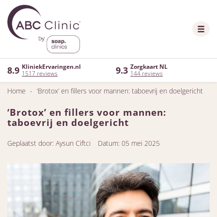
KliniekErvaringen.nl
Zorgkaart NL
8.9
9.3
1517 reviews
144 reviews
Home
-
‘Brotox’ en fillers voor mannen: taboevrij en doelgericht
‘Brotox’ en fillers voor mannen:
taboevrij en doelgericht
Geplaatst door: Aysun Ciftci
Datum: 05 mei 2025