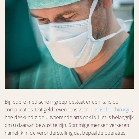
Bij iedere medische ingreep bestaat er een kans op
complicaties. Dat geldt eveneens voor
plastische chirurgie
,
hoe deskundig de uitvoerende arts ook is. Het is belangrijk
om u daarvan bewust te zijn. Sommige mensen verkeren
namelijk in de veronderstelling dat bepaalde operaties