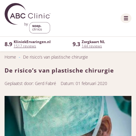
KliniekErvaringen.nl
Zorgkaart NL
8.9
9.3
1517 reviews
144 reviews
Home
-
De risico’s van plastische chirurgie
De risico’s van plastische chirurgie
Geplaatst door: Gerd Fabré
Datum: 01 februari 2020