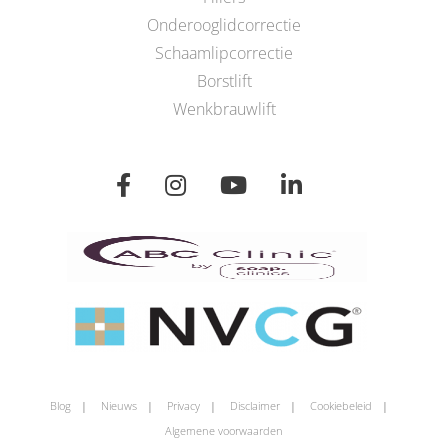
Onderooglidcorrectie
Schaamlipcorrectie
Borstlift
Wenkbrauwlift
Blog
Nieuws
Privacy
Disclaimer
Cookiebeleid
Algemene voorwaarden