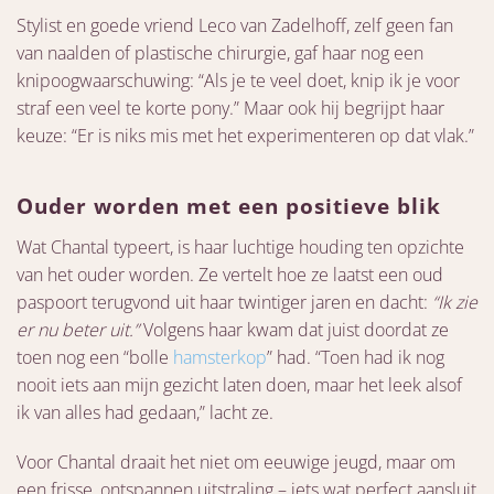
Stylist en goede vriend Leco van Zadelhoff, zelf geen fan
van naalden of plastische chirurgie, gaf haar nog een
knipoogwaarschuwing: “Als je te veel doet, knip ik je voor
straf een veel te korte pony.” Maar ook hij begrijpt haar
keuze: “Er is niks mis met het experimenteren op dat vlak.”
Ouder worden met een positieve blik
Wat Chantal typeert, is haar luchtige houding ten opzichte
van het ouder worden. Ze vertelt hoe ze laatst een oud
paspoort terugvond uit haar twintiger jaren en dacht:
“Ik zie
er nu beter uit.”
Volgens haar kwam dat juist doordat ze
toen nog een “bolle
hamsterkop
” had. “Toen had ik nog
nooit iets aan mijn gezicht laten doen, maar het leek alsof
ik van alles had gedaan,” lacht ze.
Voor Chantal draait het niet om eeuwige jeugd, maar om
een frisse, ontspannen uitstraling – iets wat perfect aansluit