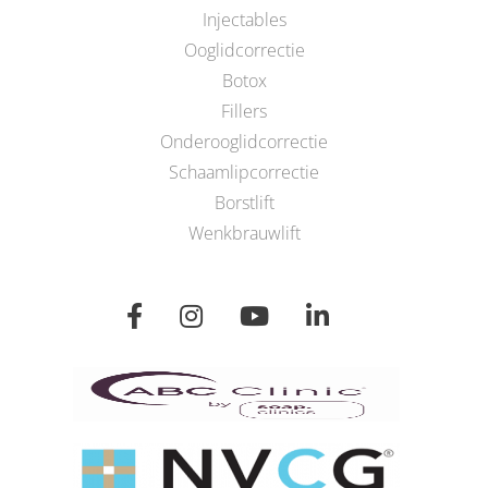
Injectables
Ooglidcorrectie
Botox
Fillers
Onderooglidcorrectie
Schaamlipcorrectie
Borstlift
Wenkbrauwlift