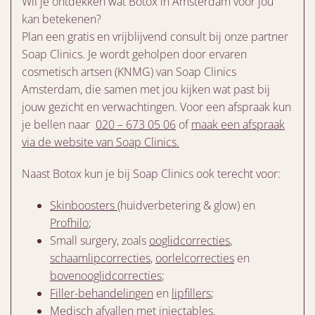
Wil je ontdekken wat Botox in Amsterdam voor jou
kan betekenen?
Plan een gratis en vrijblijvend consult bij onze partner
Soap Clinics. Je wordt geholpen door ervaren
cosmetisch artsen (KNMG) van Soap Clinics
Amsterdam, die samen met jou kijken wat past bij
jouw gezicht en verwachtingen. Voor een afspraak kun
je bellen naar
020 – 673 05 06
of
maak een afspraak
via de website van Soap Clinics.
Naast Botox kun je bij Soap Clinics ook terecht voor:
Skinboosters
(huidverbetering & glow) en
Profhilo
;
Small surgery, zoals
ooglidcorrecties
,
schaamlipcorrecties
,
oorlelcorrecties
en
bovenooglidcorrecties
;
Filler-behandelingen
en
lipfillers
;
Medisch afvallen met injectables.