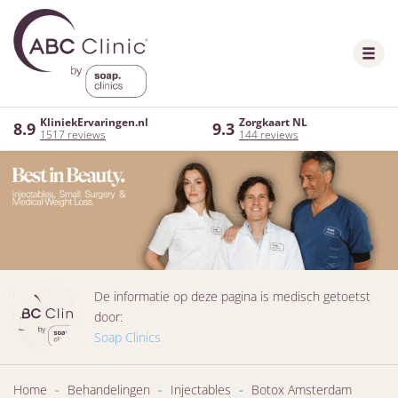
KliniekErvaringen.nl
Zorgkaart NL
8.9
9.3
1517 reviews
144 reviews
De informatie op deze pagina is medisch getoetst
door:
Soap Clinics
Home
-
Behandelingen
-
Injectables
-
Botox Amsterdam