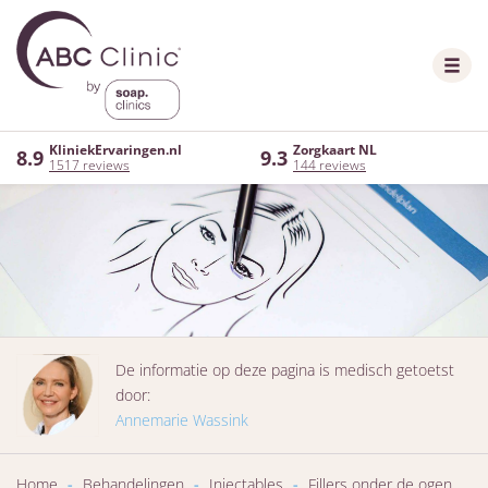
KliniekErvaringen.nl
Zorgkaart NL
8.9
9.3
1517 reviews
144 reviews
De informatie op deze pagina is medisch getoetst
door:
Annemarie Wassink
Home
-
Behandelingen
-
Injectables
-
Fillers onder de ogen