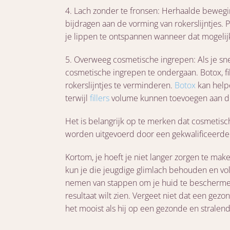
4. Lach zonder te fronsen: Herhaalde bewegin
bijdragen aan de vorming van rokerslijntjes.
je lippen te ontspannen wanneer dat mogelijk
5. Overweeg cosmetische ingrepen: Als je sne
cosmetische ingrepen te ondergaan. Botox, fi
rokerslijntjes te verminderen.
Botox
kan help
terwijl
fillers
volume kunnen toevoegen aan de 
Het is belangrijk op te merken dat cosmetische
worden uitgevoerd door een gekwalificeerde 
Kortom, je hoeft je niet langer zorgen te make
kun je die jeugdige glimlach behouden en vo
nemen van stappen om je huid te beschermen,
resultaat wilt zien. Vergeet niet dat een ge
het mooist als hij op een gezonde en stralen