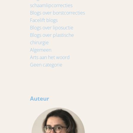
schaamlipcorrecties
Blogs over borstcorrecties
Facelift blogs
Blogs over liposuctie
Blogs over plastische
chirurgie
Algemeen
Arts aan het woord
Geen categorie
Auteur