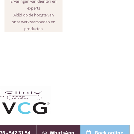
Ervaringen van cliënten en
experts
Altijd op de hoogte van
onze werkzaamheden en
producten
en
76 - 542 31 54
WhatsApp
Boek online