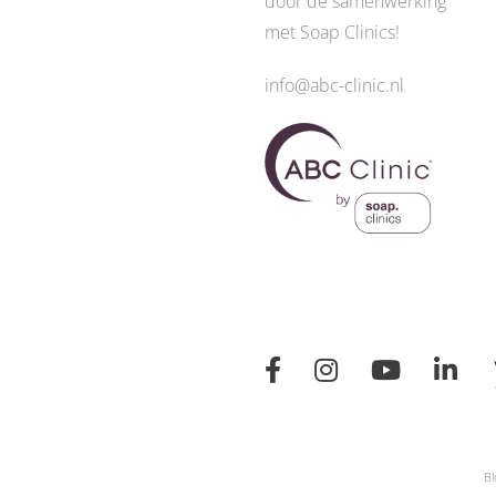
door de
samenwerking
met Soap Clinics
!
info@abc-clinic.nl
Bl