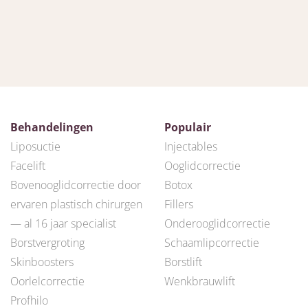
Behandelingen
Populair
Liposuctie
Injectables
Facelift
Ooglidcorrectie
Bovenooglidcorrectie door
Botox
ervaren plastisch chirurgen
Fillers
— al 16 jaar specialist
Onderooglidcorrectie
Borstvergroting
Schaamlipcorrectie
Skinboosters
Borstlift
Oorlelcorrectie
Wenkbrauwlift
Profhilo