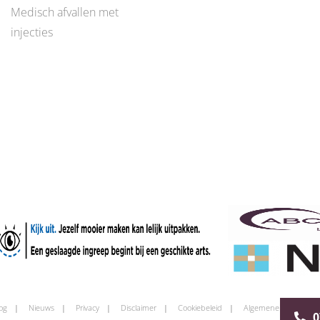
Medisch afvallen met
injecties
og
Nieuws
Privacy
Disclaimer
Cookiebeleid
Algemene voorwaard
0