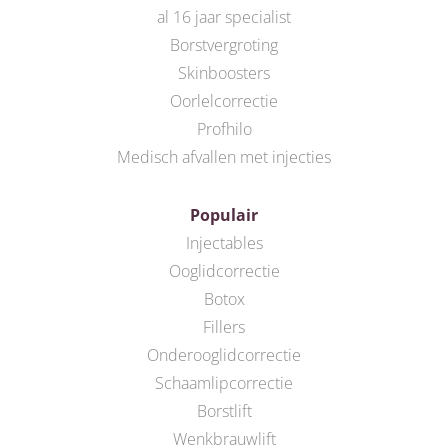
al 16 jaar specialist
Borstvergroting
Skinboosters
Oorlelcorrectie
Profhilo
Medisch afvallen met injecties
Populair
Injectables
Ooglidcorrectie
Botox
Fillers
Onderooglidcorrectie
Schaamlipcorrectie
Borstlift
Wenkbrauwlift