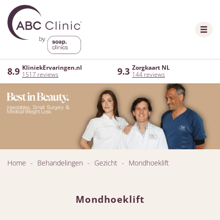
KliniekErvaringen.nl
Zorgkaart NL
8.9
9.3
1517 reviews
144 reviews
Home
-
Behandelingen
-
Gezicht
-
Mondhoeklift
Mondhoeklift