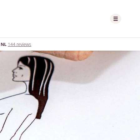
 NL
144 reviews