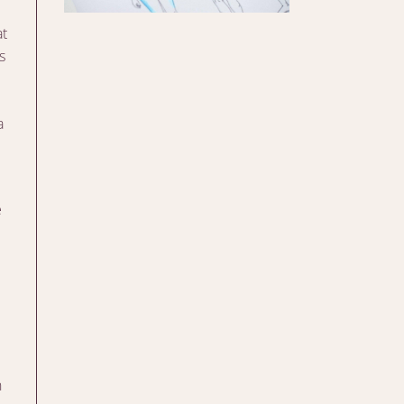
at
s
a
e
n