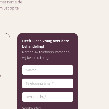
n met name de
m vet op te
Heeft u een vraag over deze
behandeling?
Noteer uw telefoonnummer en
wij bellen u terug:
en
t
Voorkeurtijd: