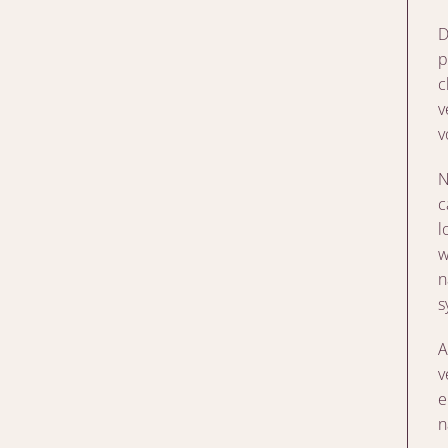
D
p
c
v
v
N
c
l
w
n
s
A
v
e
n