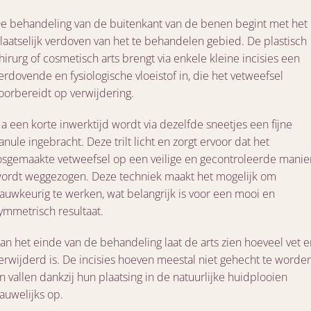
e behandeling van de buitenkant van de benen begint met het
laatselijk verdoven van het te behandelen gebied. De plastisch
hirurg of cosmetisch arts brengt via enkele kleine incisies een
erdovende en fysiologische vloeistof in, die het vetweefsel
oorbereidt op verwijdering.
a een korte inwerktijd wordt via dezelfde sneetjes een fijne
anule ingebracht. Deze trilt licht en zorgt ervoor dat het
osgemaakte vetweefsel op een veilige en gecontroleerde manie
ordt weggezogen. Deze techniek maakt het mogelijk om
auwkeurig te werken, wat belangrijk is voor een mooi en
ymmetrisch resultaat.
an het einde van de behandeling laat de arts zien hoeveel vet e
erwijderd is. De incisies hoeven meestal niet gehecht te worde
n vallen dankzij hun plaatsing in de natuurlijke huidplooien
auwelijks op.