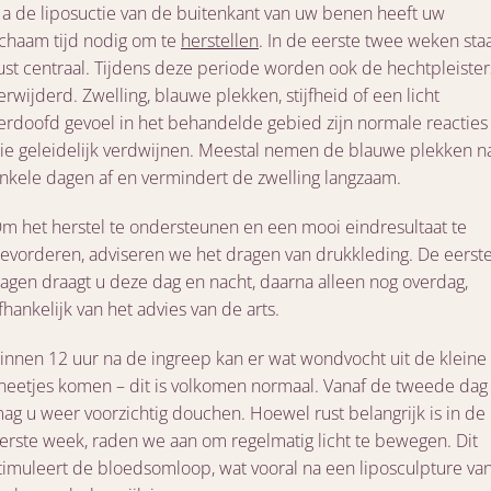
a de liposuctie van de buitenkant van uw benen heeft uw
ichaam tijd nodig om te
herstellen
. In de eerste twee weken sta
ust centraal. Tijdens deze periode worden ook de hechtpleister
erwijderd. Zwelling, blauwe plekken, stijfheid of een licht
erdoofd gevoel in het behandelde gebied zijn normale reacties
ie geleidelijk verdwijnen. Meestal nemen de blauwe plekken n
nkele dagen af en vermindert de zwelling langzaam.
m het herstel te ondersteunen en een mooi eindresultaat te
evorderen, adviseren we het dragen van drukkleding. De eerst
agen draagt u deze dag en nacht, daarna alleen nog overdag,
fhankelijk van het advies van de arts.
innen 12 uur na de ingreep kan er wat wondvocht uit de kleine
neetjes komen – dit is volkomen normaal. Vanaf de tweede dag
ag u weer voorzichtig douchen. Hoewel rust belangrijk is in de
erste week, raden we aan om regelmatig licht te bewegen. Dit
timuleert de bloedsomloop, wat vooral na een liposculpture va