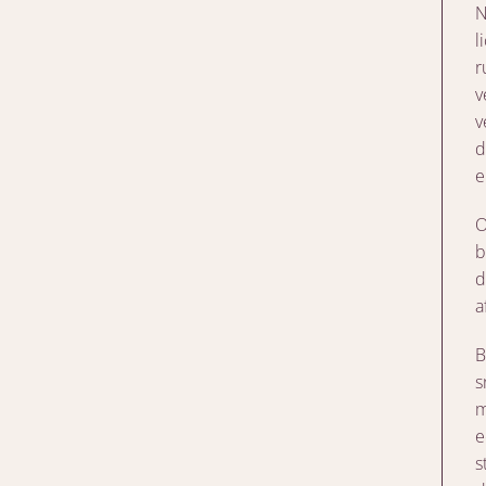
N
l
r
v
v
d
e
O
b
d
a
B
s
m
e
s