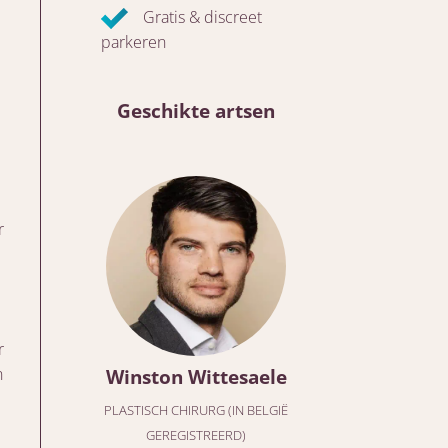
Gratis & discreet
parkeren
Geschikte artsen
r
r
n
Winston Wittesaele
PLASTISCH CHIRURG (IN BELGIË
GEREGISTREERD)