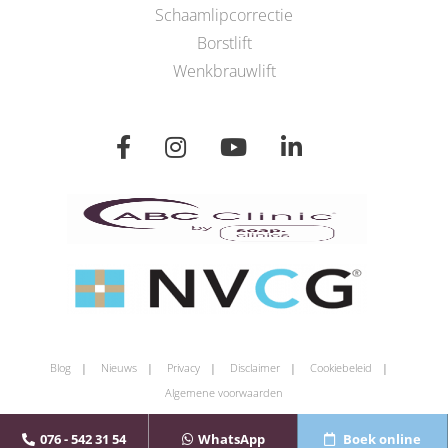
Schaamlipcorrectie
Borstlift
Wenkbrauwlift
Blog
Nieuws
Privacy
Disclaimer
Cookiebeleid
Algemene voorwaarden
076 - 542 31 54
WhatsApp
Boek online