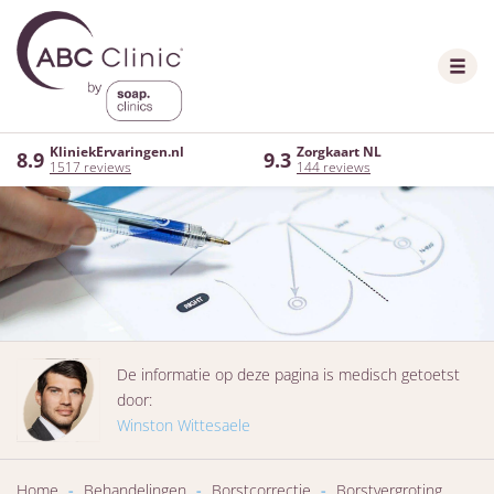
KliniekErvaringen.nl
Zorgkaart NL
8.9
9.3
1517 reviews
144 reviews
De informatie op deze pagina is medisch getoetst
door:
Winston Wittesaele
Home
-
Behandelingen
-
Borstcorrectie
-
Borstvergroting