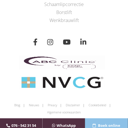
Schaamlipcorrectie
Borstlift
Wenkbrauwlift
Blog
Nieuws
Privacy
Disclaimer
Cookiebeleid
Algemene voorwaarden
076 - 542 31 54
WhatsApp
Boek online