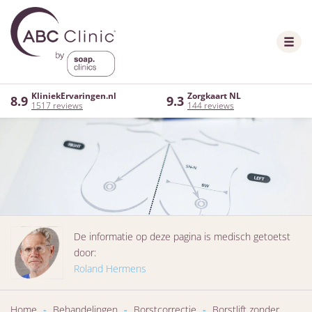
KliniekErvaringen.nl
Zorgkaart NL
8.9
9.3
1517 reviews
144 reviews
De informatie op deze pagina is medisch getoetst
door:
Roland Hermens
Home
-
Behandelingen
-
Borstcorrectie
-
Borstlift zonder