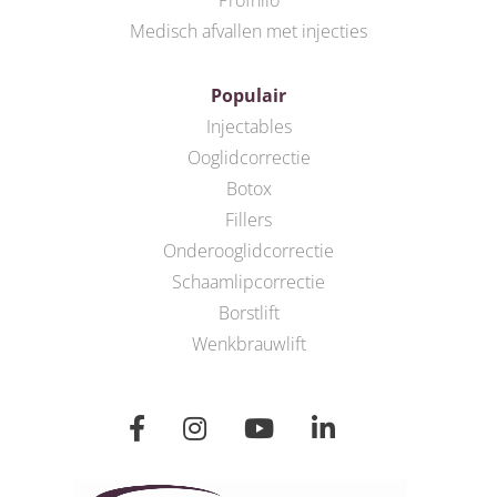
Profhilo
Medisch afvallen met injecties
Populair
Injectables
Ooglidcorrectie
Botox
Fillers
Onderooglidcorrectie
Schaamlipcorrectie
Borstlift
Wenkbrauwlift