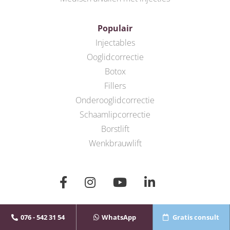
Populair
Injectables
Ooglidcorrectie
Botox
Fillers
Onderooglidcorrectie
Schaamlipcorrectie
Borstlift
Wenkbrauwlift
076 - 542 31 54
WhatsApp
Gratis consult