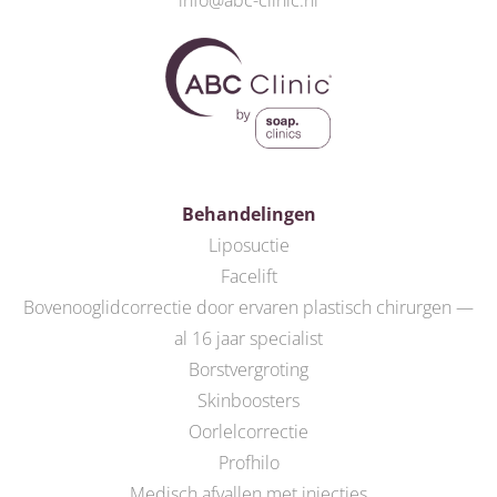
info@abc-clinic.nl
Behandelingen
Liposuctie
Facelift
Bovenooglidcorrectie door ervaren plastisch chirurgen —
al 16 jaar specialist
Borstvergroting
Skinboosters
Oorlelcorrectie
Profhilo
Medisch afvallen met injecties