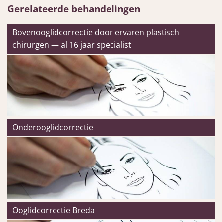
Gerelateerde behandelingen
Bovenooglidcorrectie door ervaren plastisch
chirurgen — al 16 jaar specialist
Onderooglidcorrectie
Ooglidcorrectie Breda