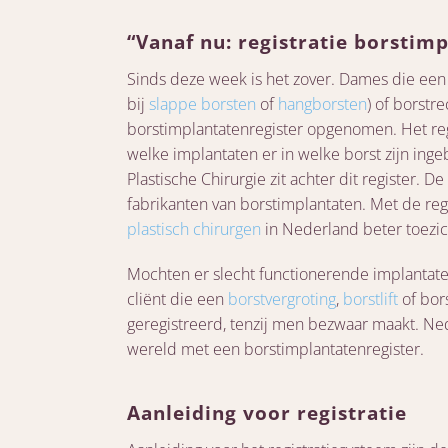
“Vanaf nu: registratie borstim
Sinds deze week is het zover. Dames die ee
bij
slappe borsten
of
hangborsten
) of borstr
borstimplantatenregister opgenomen. Het regi
welke implantaten er in welke borst zijn ing
Plastische Chirurgie zit achter dit register.
fabrikanten van borstimplantaten. Met de reg
plastisch chirurgen
in Nederland beter toezic
Mochten er slecht functionerende implantaten 
cliënt die een
borstvergroting
,
borstlift
of bor
geregistreerd, tenzij men bezwaar maakt. Ned
wereld met een borstimplantatenregister.
Aanleiding voor registratie