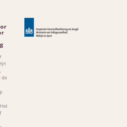
oor
or
rg
r
zijn
,
r de
op
 Het
f