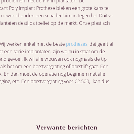
de problemen met de PIP-implantaten. De
ikant Poly Implant Prothese bleken een grote kans te
rouwen dienden een schadeclaim in tegen het Duitse
antaten destijds toeliet op de markt. Onze plastisch
”Wij werken enkel met de beste
protheses
, dat geeft al
met een serie implantaten, zijn we nu in staat om de
lend gevoel. Ik wil alle vrouwen ook nogmaals de tip
als het om een borstvergroting of borstlift gaat. Een
uk. En dan moet de operatie nog beginnen met alle
ging, etc. Een borstvergroting voor €2.500,- kan dus
Verwante berichten