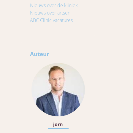
Nieuws over de kliniek
Nieuws over artsen
ABC Clinic vacatures
Auteur
jorn