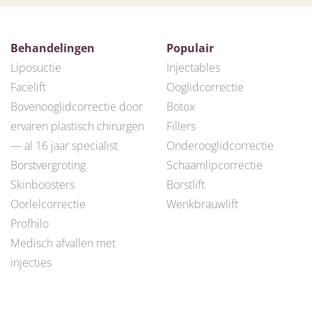
Behandelingen
Populair
Liposuctie
Injectables
Facelift
Ooglidcorrectie
Bovenooglidcorrectie door
Botox
ervaren plastisch chirurgen
Fillers
— al 16 jaar specialist
Onderooglidcorrectie
Borstvergroting
Schaamlipcorrectie
Skinboosters
Borstlift
Oorlelcorrectie
Wenkbrauwlift
Profhilo
Medisch afvallen met
injecties