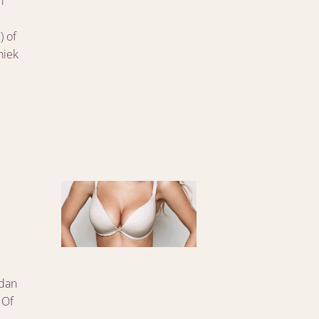
n
 of
niek
g
 dan
 Of