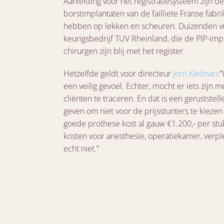
Aanleiding voor het registratiesysteem zijn 
borstimplantaten van de failliete Franse fabr
hebben op lekken en scheuren. Duizenden v
keurigsbedrijf TUV Rheinland, die de PIP-impl
chirurgen zijn blij met het register.
Hetzelfde geldt voor directeur
Jorn Kielman
:
een veilig gevoel. Echter, mocht er iets zijn 
cliënten te traceren. En dat is een geruststel
geven om niet voor de prijsstunters te kiezen 
goede prothese kost al gauw €1.200,- per st
kosten voor anesthesie, operatiekamer, verple
echt niet.”