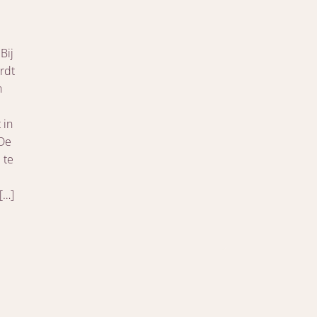
Bij
rdt
n
 in
 De
 te
[…]