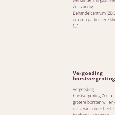
werkende arts gaat, ee
Zelfstandig
Behandelcentrum (ZBC)
om een particuliere kli
[…]
Vergoeding
borstvergrotin
Vergoeding
borstvergroting Zou u
grotere borsten willen
dat u van nature heeft?
hebben uw borsten