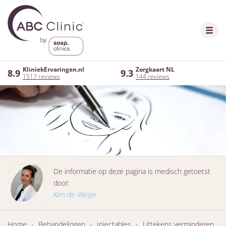
KliniekErvaringen.nl
Zorgkaart NL
8.9
9.3
1517 reviews
144 reviews
De informatie op deze pagina is medisch getoetst
door:
Kim de Weijer
Home
-
Behandelingen
-
Injectables
-
Littekens verminderen