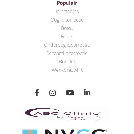
Populair
Injectables
Ooglidcorrectie
Botox
Fillers
Onderooglidcorrectie
Schaamlipcorrectie
Borstlift
Wenkbrauwlift