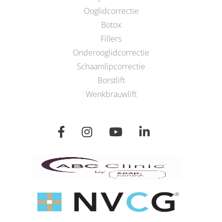
Ooglidcorrectie
Botox
Fillers
Onderooglidcorrectie
Schaamlipcorrectie
Borstlift
Wenkbrauwlift