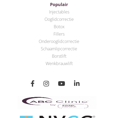
Populair
Injectables
Ooglidcorrectie
Botox
Fillers
Onderooglidcorrectie
Schaamlipcorrectie
Borstlift
Wenkbrauwlift