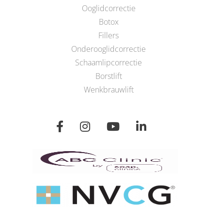
Ooglidcorrectie
Botox
Fillers
Onderooglidcorrectie
Schaamlipcorrectie
Borstlift
Wenkbrauwlift