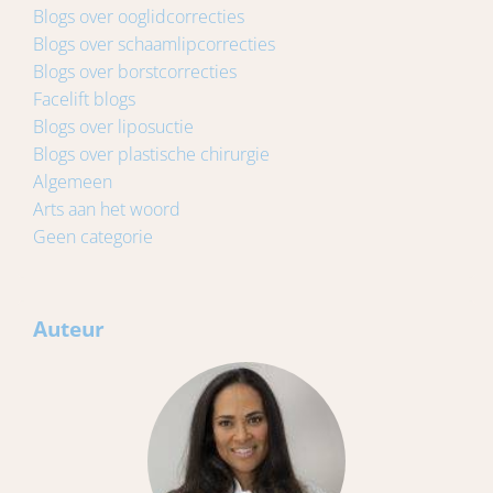
Blogs over ooglidcorrecties
Blogs over schaamlipcorrecties
Blogs over borstcorrecties
Facelift blogs
Blogs over liposuctie
Blogs over plastische chirurgie
Algemeen
Arts aan het woord
Geen categorie
Auteur