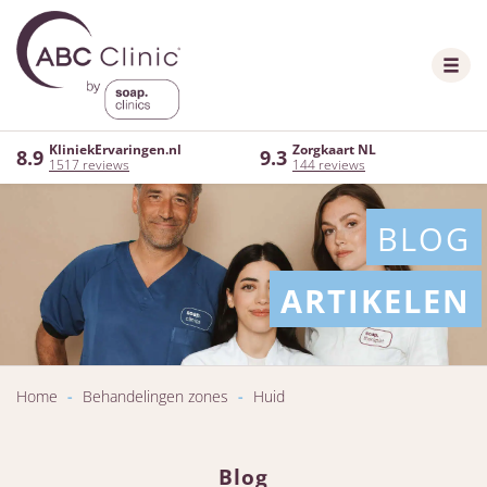
KliniekErvaringen.nl
Zorgkaart NL
8.9
9.3
1517 reviews
144 reviews
BLOG
ARTIKELEN
Home
-
Behandelingen zones
-
Huid
Blog