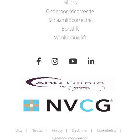
Fillers
Onderooglidcorrectie
Schaamlipcorrectie
Borstlift
Wenkbrauwlift
Blog
Nieuws
Privacy
Disclaimer
Cookiebeleid
Algemene voorwaarden