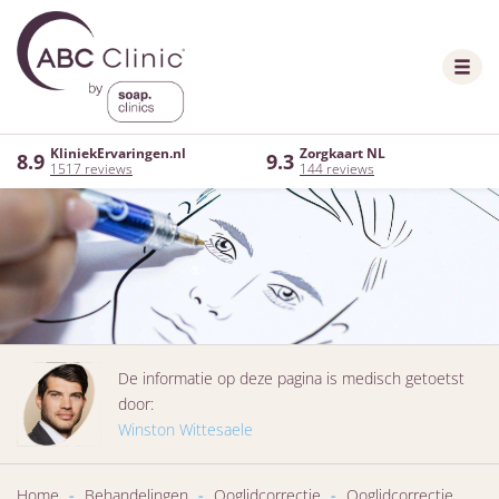
KliniekErvaringen.nl
Zorgkaart NL
8.9
9.3
1517 reviews
144 reviews
De informatie op deze pagina is medisch getoetst
door:
Winston Wittesaele
Home
-
Behandelingen
-
Ooglidcorrectie
-
Ooglidcorrectie