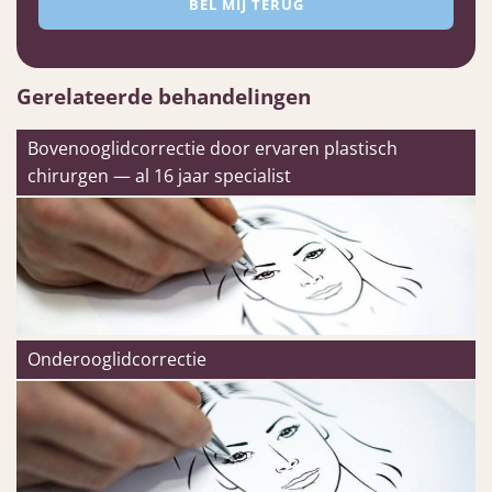
Gerelateerde behandelingen
Bovenooglidcorrectie door ervaren plastisch
chirurgen — al 16 jaar specialist
Onderooglidcorrectie