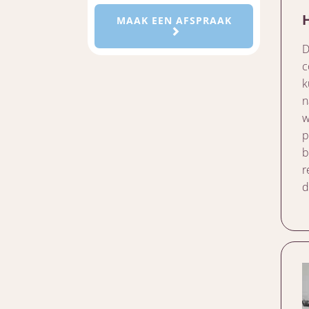
MAAK EEN AFSPRAAK
D
c
k
n
w
p
b
r
d