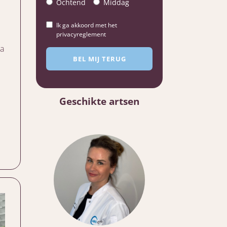
Ochtend
Middag
Ik ga akkoord met het
privacyreglement
na
Geschikte artsen