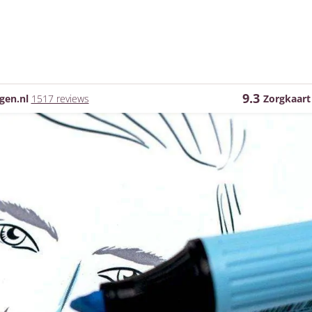
9.3
gen.nl
1517 reviews
Zorgkaart