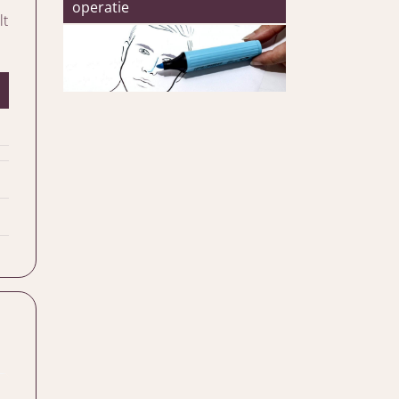
operatie
lt