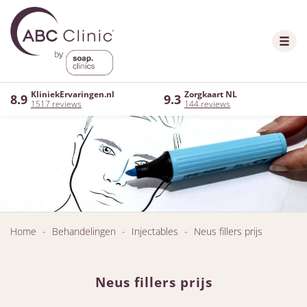
KliniekErvaringen.nl
Zorgkaart NL
8.9
9.3
1517 reviews
144 reviews
Home
-
Behandelingen
-
Injectables
-
Neus fillers prijs
Neus fillers prijs