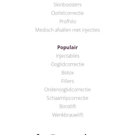
Skinboosters
Oorlelcorrectie
Profhilo
Medisch afvallen met injecties
Populair
Injectables
Ooglidcorrectie
Botox
Fillers
Onderooglidcorrectie
Schaamlipcorrectie
Borstlift
Wenkbrauwlift