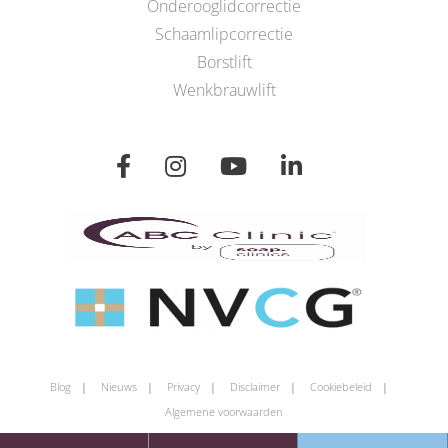
Onderooglidcorrectie
Schaamlipcorrectie
Borstlift
Wenkbrauwlift
Blog
Nieuws
Privacy
Disclaimer
Cookiebeleid
Algemene voorwaarden