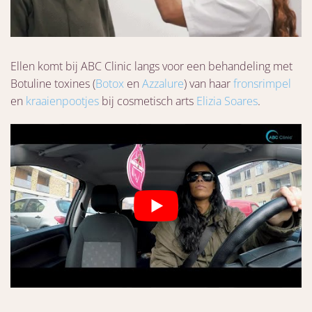
Ellen komt bij ABC Clinic langs voor een behandeling met
Botuline toxines (
Botox
en
Azzalure
) van haar
fronsrimpel
en
kraaienpootjes
bij cosmetisch arts
Elizia Soares
.