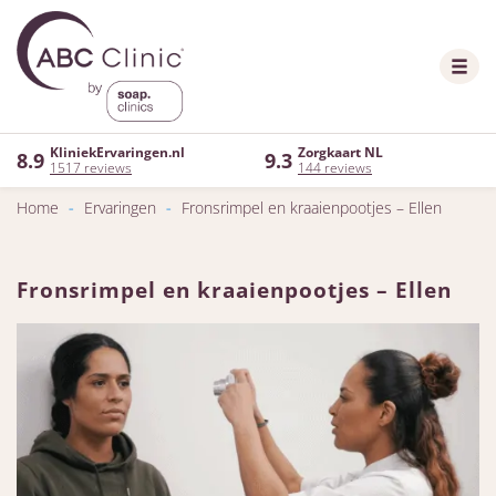
KliniekErvaringen.nl
Zorgkaart NL
8.9
9.3
1517 reviews
144 reviews
Home
-
Ervaringen
-
Fronsrimpel en kraaienpootjes – Ellen
Fronsrimpel en kraaienpootjes – Ellen