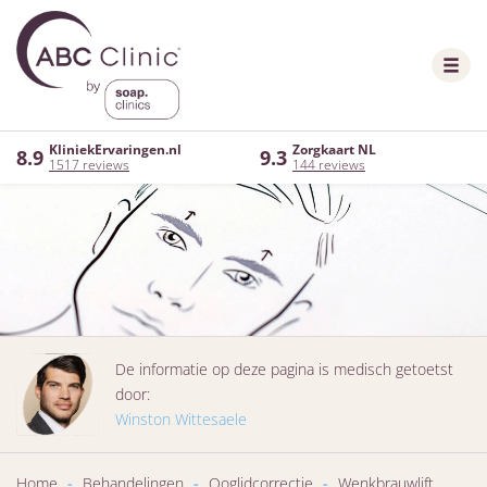
KliniekErvaringen.nl
Zorgkaart NL
8.9
9.3
1517 reviews
144 reviews
De informatie op deze pagina is medisch getoetst
door:
Winston Wittesaele
Home
-
Behandelingen
-
Ooglidcorrectie
-
Wenkbrauwlift