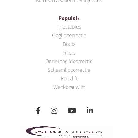
Medisch afvallen met injecties
Populair
Injectables
Ooglidcorrectie
Botox
Fillers
Onderooglidcorrectie
Schaamlipcorrectie
Borstlift
Wenkbrauwlift