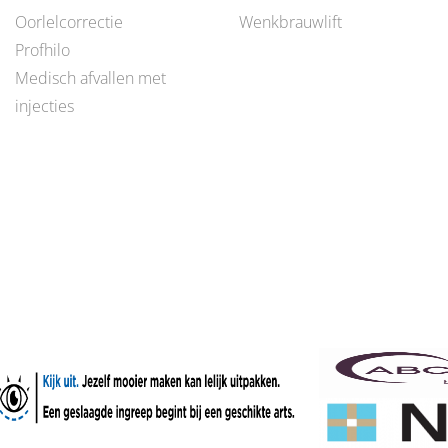
Oorlelcorrectie
Wenkbrauwlift
Profhilo
Medisch afvallen met
injecties