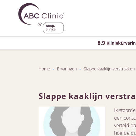
8.9
KliniekErvarin
Home
-
Ervaringen
-
Slappe kaaklijn verstrakke
Slappe kaaklijn verst
Ik stoord
een consul
verteld d
hoefde du