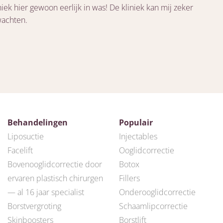
niek hier gewoon eerlijk in was! De kliniek kan mij zeker
wachten.
Behandelingen
Populair
Liposuctie
Injectables
Facelift
Ooglidcorrectie
Bovenooglidcorrectie door
Botox
ervaren plastisch chirurgen
Fillers
— al 16 jaar specialist
Onderooglidcorrectie
Borstvergroting
Schaamlipcorrectie
Skinboosters
Borstlift