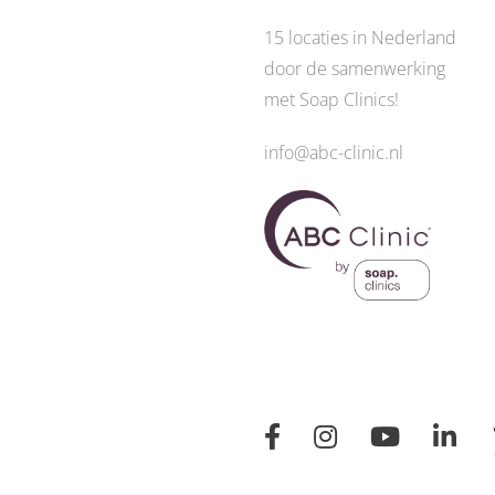
15 locaties in Nederland
door de
samenwerking
met Soap Clinics
!
info@abc-clinic.nl