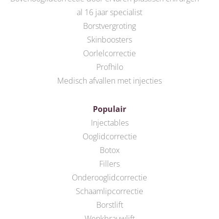
al 16 jaar specialist
Borstvergroting
Skinboosters
Oorlelcorrectie
Profhilo
Medisch afvallen met injecties
Populair
Injectables
Ooglidcorrectie
Botox
Fillers
Onderooglidcorrectie
Schaamlipcorrectie
Borstlift
Wenkbrauwlift